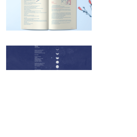
Veja mais
Anterior
Próximo
etérea