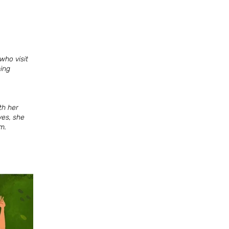
who visit
ming
th her
ves, she
m.