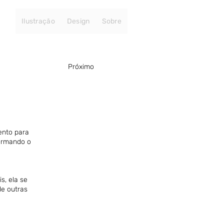
Ilustração
Design
Sobre
Próximo
ento para
ormando o
s, ela se
e outras