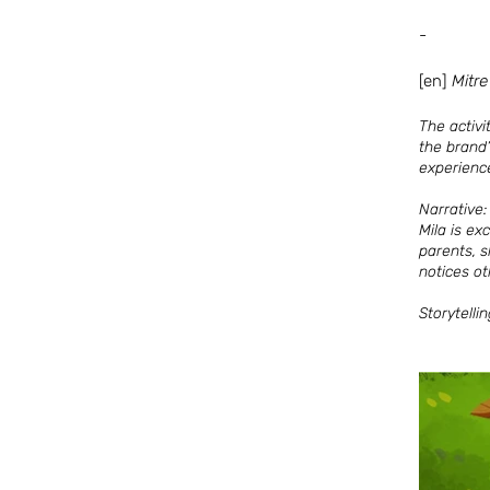
-
[en]
Mitr
The activi
the brand’
experience
Narrative
Mila is ex
parents, 
notices ot
Storytelli