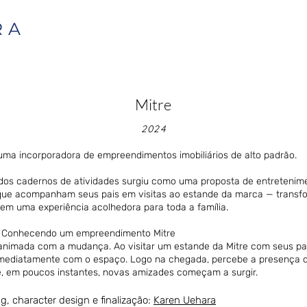
RA
Mitre
2024
 uma incorporadora de empreendimentos imobiliários de alto padrão.
 dos cadernos de atividades surgiu como uma proposta de entretenim
que acompanham seus pais em visitas ao estande da marca — transf
m uma experiência acolhedora para toda a família.
: Conhecendo um empreendimento Mitre
 animada com a mudança. Ao visitar um estande da Mitre com seus pai
mediatamente com o espaço. Logo na chegada, percebe a presença d
e, em poucos instantes, novas amizades começam a surgir.
ng, character design e finalização:
Karen Uehara