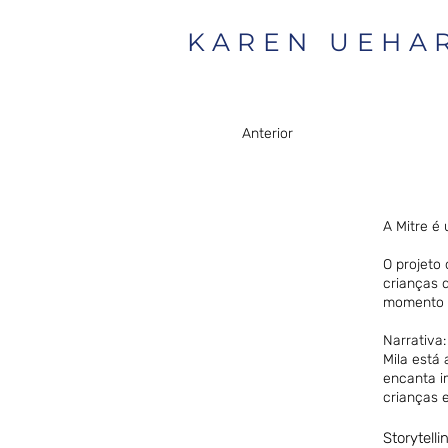
KAREN UEHA
Anterior
A Mitre é
O projeto
crianças 
momento e
Narrativa
Mila está
encanta i
crianças 
Storytelli